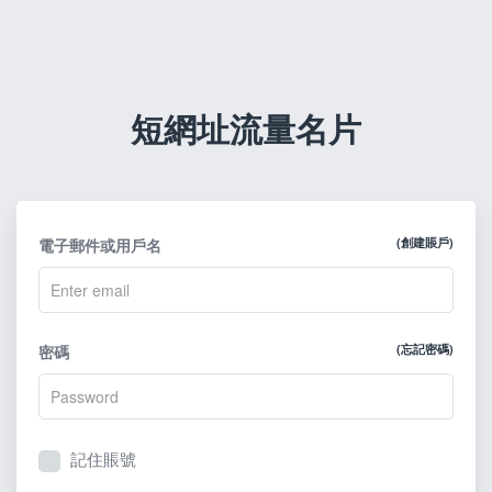
短網址流量名片
電子郵件或用戶名
(創建賬戶)
密碼
(忘記密碼)
記住賬號